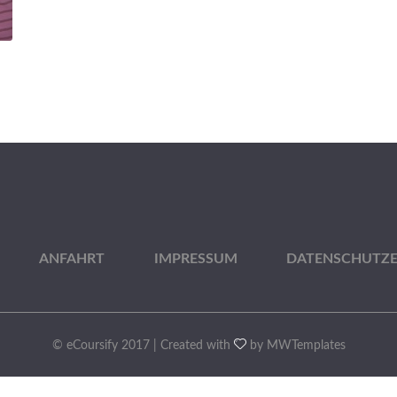
ANFAHRT
IMPRESSUM
DATENSCHUTZ
© eCoursify 2017 | Created with
by MWTemplates