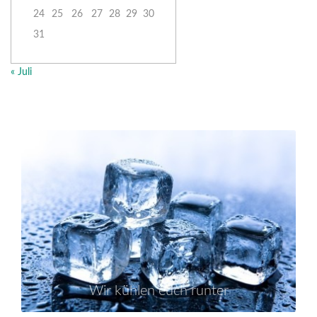
24
25
26
27
28
29
30
31
« Juli
Wir kühlen euch runter