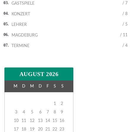
/ 7
GASTSPIELE
/ 8
KONZERT
/ 5
LEHRER
/ 11
MAGDEBURG
/ 4
TERMINE
AUGUST 2026
M
D
M
D
F
S
S
1
2
3
4
5
6
7
8
9
10
11
12
13
14
15
16
17
18
19
20
21
22
23