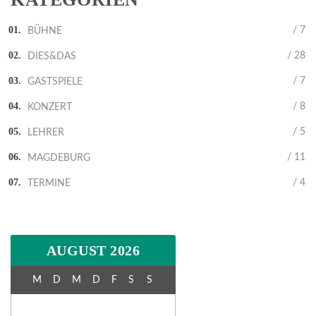
/ 7
BÜHNE
/ 28
DIES&DAS
/ 7
GASTSPIELE
/ 8
KONZERT
/ 5
LEHRER
/ 11
MAGDEBURG
/ 4
TERMINE
AUGUST 2026
M
D
M
D
F
S
S