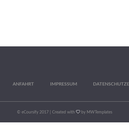
ANFAHRT
IMPRESSUM
DATENSCHUTZ
© eCoursify 2017 | Created with
by MWTemplates