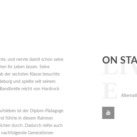
LI
ON ST
nnte, und nervte damit schon seine
en ihr Leben lassen. Seine
b der sechsten Klasse besuchte
E
eburg und spielte seit seinem
Bandbreite reicht von Hardrock
Alterna
erufsleben ist der Diplom-Pädagoge
 und führte in diesem Rahmen
ichen durch. Dadurch reifte auch
n nachfolgende Generationen