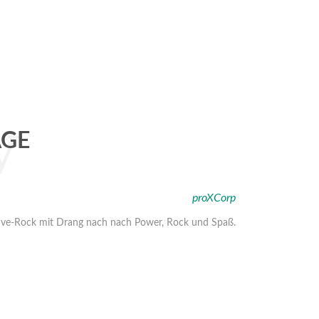
V
AGE
proXCorp
tive-Rock mit Drang nach nach Power, Rock und Spaß.